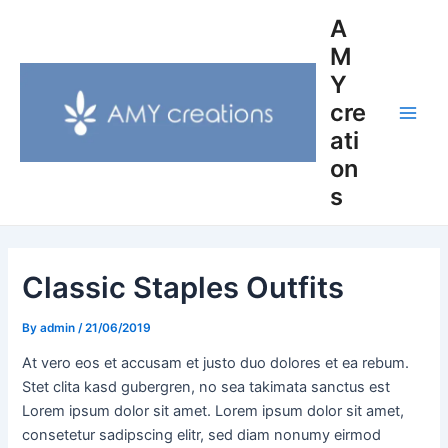
Skip
Post
Main
A
to
navigation
M
Men
content
Y
cre
ati
on
s
Classic Staples Outfits
By
admin
/
21/06/2019
At vero eos et accusam et justo duo dolores et ea rebum.
Stet clita kasd gubergren, no sea takimata sanctus est
Lorem ipsum dolor sit amet. Lorem ipsum dolor sit amet,
consetetur sadipscing elitr, sed diam nonumy eirmod